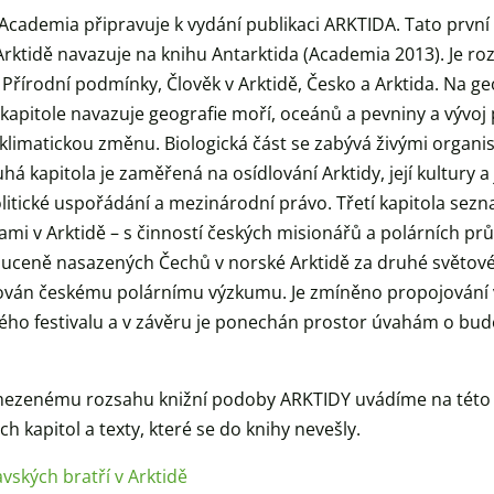
 Academia připravuje k vydání publikaci ARKTIDA. Tato prvn
rktidě navazuje na knihu Antarktida (Academia 2013). Je roz
 Přírodní podmínky, Člověk v Arktidě, Česko a Arktida. Na ge
í kapitole navazuje geografie moří, oceánů a pevniny a vývoj
limatickou změnu. Biologická část se zabývá živými organ
há kapitola je zaměřená na osídlování Arktidy, její kultury a 
litické uspořádání a mezinárodní právo. Třetí kapitola sez
ami v Arktidě – s činností českých misionářů a polárních pr
uceně nasazených Čechů v norské Arktidě za druhé světové 
nován českému polárnímu výzkumu. Je zmíněno propojování v
kého festivalu a v závěru je ponechán prostor úvahám o bu
ezenému rozsahu knižní podoby ARKTIDY uvádíme na této 
h kapitol a texty, které se do knihy nevešly.
ských bratří v Arktidě