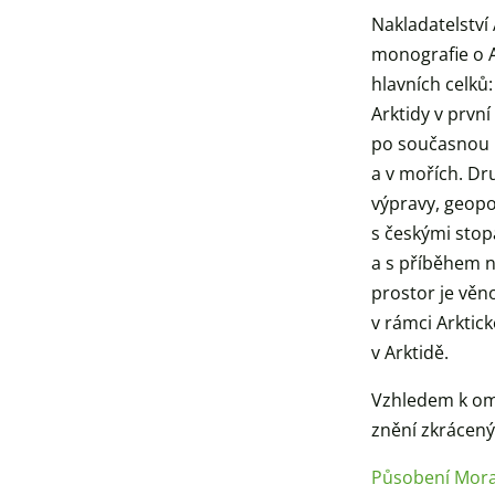
Nakladatelství
monografie o A
hlavních celků:
Arktidy v prvn
po současnou k
a v mořích. Dru
výpravy, geopo
s českými stop
a s příběhem n
prostor je vě
v rámci Arktic
v Arktidě.
Vzhledem k om
znění zkrácenýc
Působení Morav