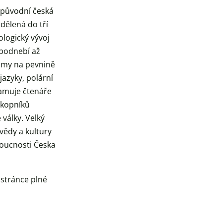
í původní česká
dělená do tří
ologický vývoj
 podnebí až
ismy na pevnině
jazyky, polární
namuje čtenáře
ůkopníků
války. Velký
ědy a kultury
doucnosti Česka
stránce plné