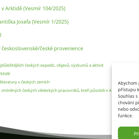
i v Arktidě (Vesmír 104/2025)
ntiška Josefa (Vesmír 1/
2025
)
l
my československé/české provenience
jdůležitějších českých expedic, objevů, výzkumů a aktivit
rktidě
 literatury v českých zemích
Abychom p
přístupu k
 zmíněných českých vědeckých pracovníků, kteří působili v Arktidě nebo se jí
Souhlas s
chování p
nebo odvol
funkce.
Př