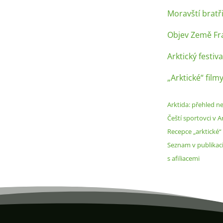
Moravští bratř
Objev Země Fra
Arktický festiva
„Arktické“ fil
Arktida: přehled ne
Čeští sportovci v A
Recepce „arktické“
Seznam v publikaci
s afiliacemi