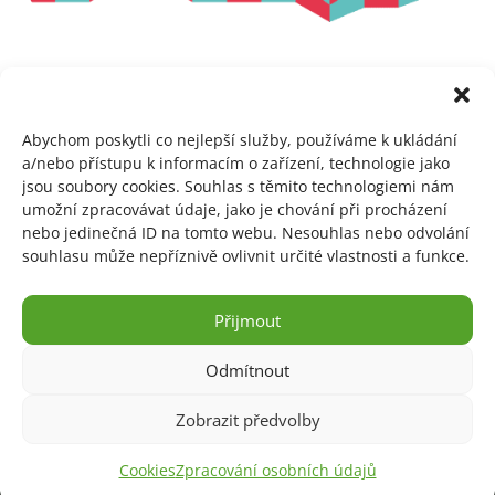
Abychom poskytli co nejlepší služby, používáme k ukládání
←
Česko-grónský koprodukční film "Cena
a/nebo přístupu k informacím o zařízení, technologie jako
příběhu" na festivalu Palm Springs Shorts
jsou soubory cookies. Souhlas s těmito technologiemi nám
2026
umožní zpracovávat údaje, jako je chování při procházení
nebo jedinečná ID na tomto webu. Nesouhlas nebo odvolání
souhlasu může nepříznivě ovlivnit určité vlastnosti a funkce.
Přijmout
Odmítnout
Zobrazit předvolby
Cookies
Zpracování osobních údajů
Arktický festival / Arctic Festival
by
Zdeněk Lyčka
is licensed