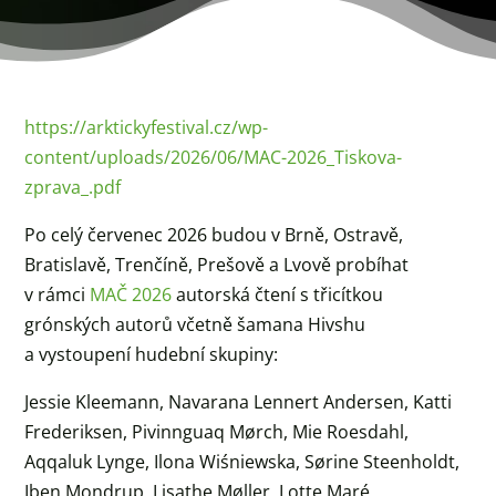
https://arktickyfestival.cz/wp-
content/uploads/2026/06/MAC-2026_Tiskova-
zprava_.pdf
Po celý červenec 2026 budou v Brně, Ostravě,
Bratislavě, Trenčíně, Prešově a Lvově probíhat
v rámci
MAČ 2026
autorská čtení s třicítkou
grónských autorů včetně šamana Hivshu
a vystoupení hudební skupiny:
Jessie Kleemann, Navarana Lennert Andersen, Katti
Frederiksen, Pivinnguaq Mørch, Mie Roesdahl,
Aqqaluk Lynge, Ilona Wiśniewska, Sørine Steenholdt,
Iben Mondrup, Lisathe Møller, Lotte Maré